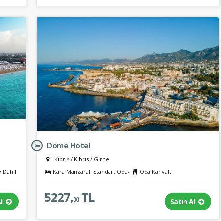
Dome Hotel
Kıbrıs
/
Kıbrıs
/
Girne
y Dahil
Kara Manzaralı Standart Oda-
Oda Kahvaltı
5227,
TL
00
Al
Satın Al