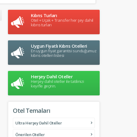
Kıbrıs Turları
Otel + Uçak + Transfer her şey dahil
kıbrıs turları
Uygun Fiyatlı Kıbrıs Otelleri
En uygun fiyat garantisi sunduğumuz
kıbrıs otelleri listesi
Herşey Dahil Oteller
Herşey dahil oteller ile tatilinizi
keyifle geçirin.
Otel Temaları
Ultra Herşey Dahil Oteller
Önerilen Oteller