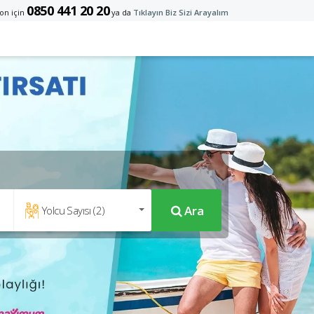
0850 441 20 20
on için
ya da
Tıklayın Biz Sizi Arayalım
Ara
Yolcu Sayısı (
2
)