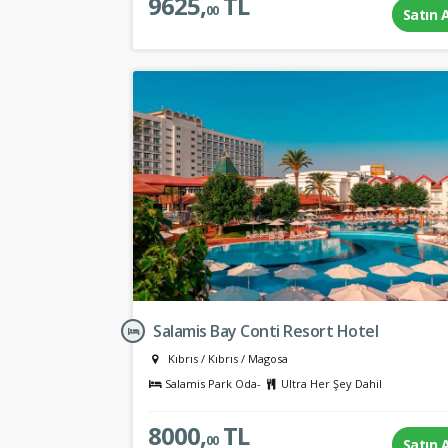
9625,
TL
00
Satın 
Salamis Bay Conti Resort Hotel
Kıbrıs
/
Kıbrıs
/
Magosa
Salamis Park Oda-
Ultra Her Şey Dahil
8000,
TL
00
Satın 