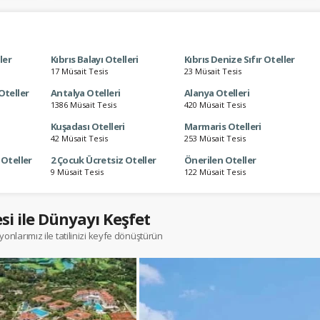
ller
Kıbrıs Balayı Otelleri
Kıbrıs Denize Sıfır Oteller
17 Müsait Tesis
23 Müsait Tesis
Oteller
Antalya Otelleri
Alanya Otelleri
1386 Müsait Tesis
420 Müsait Tesis
Kuşadası Otelleri
Marmaris Otelleri
42 Müsait Tesis
253 Müsait Tesis
 Oteller
2 Çocuk Ücretsiz Oteller
Önerilen Oteller
9 Müsait Tesis
122 Müsait Tesis
esi ile Dünyayı Keşfet
onlarımız ile tatilinizi keyfe dönüştürün