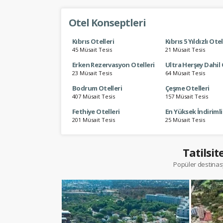
Otel Konseptleri
Kıbrıs Otelleri
Kıbrıs 5 Yıldızlı Ote
45 Müsait Tesis
21 Müsait Tesis
Erken Rezervasyon Otelleri
Ultra Herşey Dahil 
23 Müsait Tesis
64 Müsait Tesis
Bodrum Otelleri
Çeşme Otelleri
407 Müsait Tesis
157 Müsait Tesis
Fethiye Otelleri
En Yüksek İndirimli
201 Müsait Tesis
25 Müsait Tesis
Tatilsit
Popüler destinasy