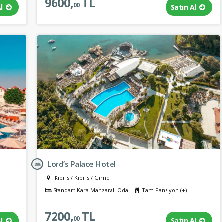
9600,
TL
00
Al
Satın Al
Lord’s Palace Hotel
Kıbrıs
/
Kıbrıs
/
Girne
Standart Kara Manzaralı Oda -
Tam Pansiyon (+)
7200,
TL
00
Al
Satın Al