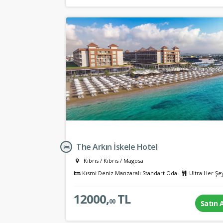
The Arkın İskele Hotel
Kıbrıs
/
Kıbrıs
/
Magosa
Kısmi Deniz Manzaralı Standart Oda-
Ultra Her Şe
12000,
TL
00
Satın 