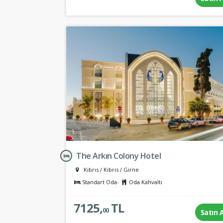
The Arkın Colony Hotel
Kıbrıs
/
Kıbrıs
/
Girne
Standart Oda-
Oda Kahvaltı
7125,
TL
00
Satın 