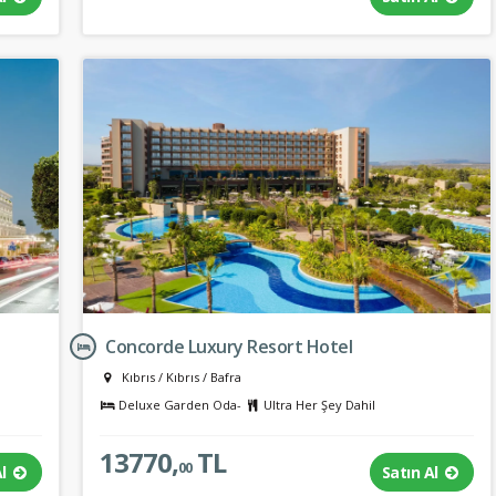
Concorde Luxury Resort Hotel
Kıbrıs
/
Kıbrıs
/
Bafra
Deluxe Garden Oda-
Ultra Her Şey Dahil
13770,
TL
00
Al
Satın Al