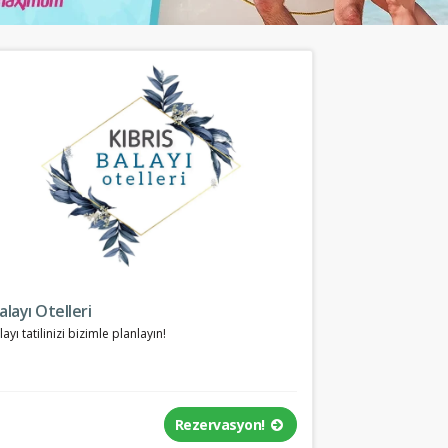
alayı Otelleri
layı tatilinizi bizimle planlayın!
Rezervasyon!