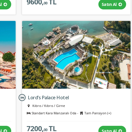
9600,
TL
00
Al
Satın Al
Lord’s Palace Hotel
Kıbrıs
/
Kıbrıs
/
Girne
Standart Kara Manzaralı Oda -
Tam Pansiyon (+)
7200,
TL
00
Al
Satın Al