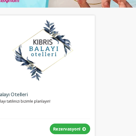
alayı Otelleri
layı tatilinizi bizimle planlayın!
Rezervasyon!