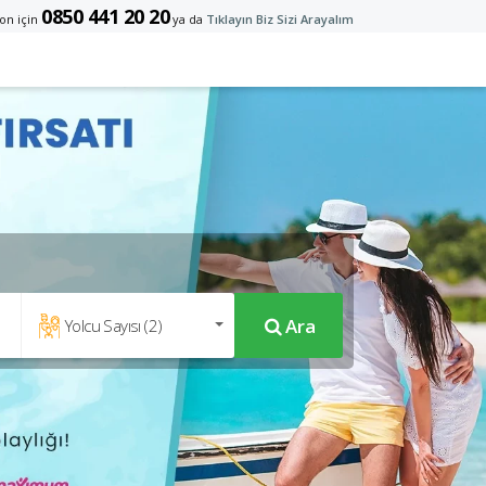
0850 441 20 20
on için
ya da
Tıklayın Biz Sizi Arayalım
Ara
Yolcu Sayısı (
2
)