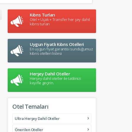
Kıbrıs Turları
Otel + Uçak + Transfer her şey dahil
kıbrıs turları
Uygun Fiyatlı Kıbrıs Otelleri
En uygun fiyat garantisi sunduğumuz
kıbrıs otelleri listesi
Herşey Dahil Oteller
Herşey dahil oteller ile tatilinizi
keyifle geçirin.
Otel Temaları
Ultra Herşey Dahil Oteller
Önerilen Oteller