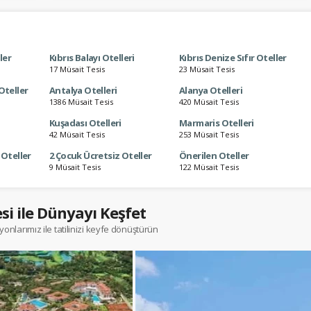
ller
Kıbrıs Balayı Otelleri
Kıbrıs Denize Sıfır Oteller
17 Müsait Tesis
23 Müsait Tesis
Oteller
Antalya Otelleri
Alanya Otelleri
1386 Müsait Tesis
420 Müsait Tesis
Kuşadası Otelleri
Marmaris Otelleri
42 Müsait Tesis
253 Müsait Tesis
 Oteller
2 Çocuk Ücretsiz Oteller
Önerilen Oteller
9 Müsait Tesis
122 Müsait Tesis
esi ile Dünyayı Keşfet
onlarımız ile tatilinizi keyfe dönüştürün