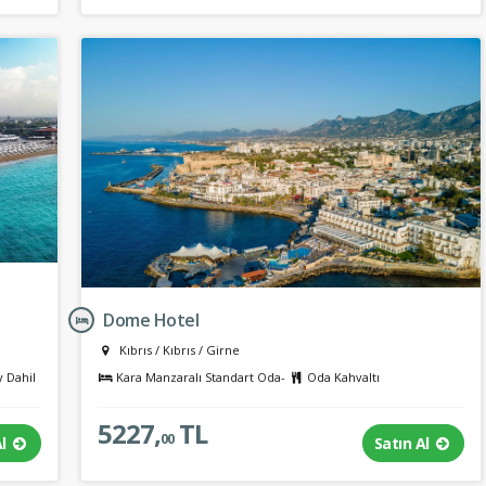
Dome Hotel
Kıbrıs
/
Kıbrıs
/
Girne
y Dahil
Kara Manzaralı Standart Oda-
Oda Kahvaltı
5227,
TL
00
Al
Satın Al