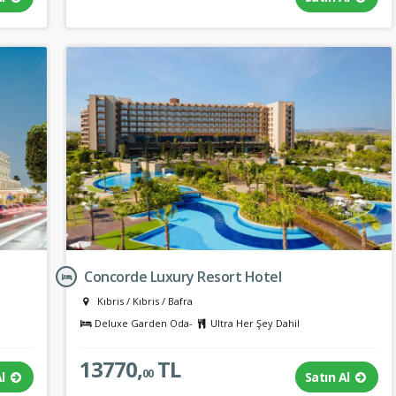
Concorde Luxury Resort Hotel
Kıbrıs
/
Kıbrıs
/
Bafra
Deluxe Garden Oda-
Ultra Her Şey Dahil
13770,
TL
00
Al
Satın Al