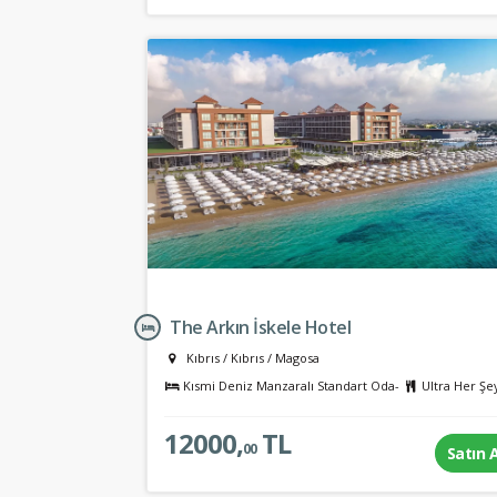
The Arkın İskele Hotel
Kıbrıs
/
Kıbrıs
/
Magosa
Kısmi Deniz Manzaralı Standart Oda-
Ultra Her Şe
12000,
TL
00
Satın 