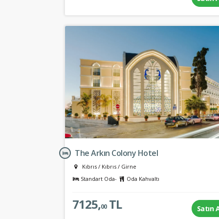
The Arkın Colony Hotel
Kıbrıs
/
Kıbrıs
/
Girne
Standart Oda-
Oda Kahvaltı
7125,
TL
00
Satın 