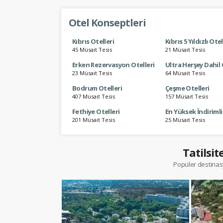
Otel Konseptleri
Kıbrıs Otelleri
Kıbrıs 5 Yıldızlı Ote
45 Müsait Tesis
21 Müsait Tesis
Erken Rezervasyon Otelleri
Ultra Herşey Dahil 
23 Müsait Tesis
64 Müsait Tesis
Bodrum Otelleri
Çeşme Otelleri
407 Müsait Tesis
157 Müsait Tesis
Fethiye Otelleri
En Yüksek İndirimli
201 Müsait Tesis
25 Müsait Tesis
Tatilsit
Popüler destinasy