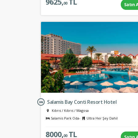
9625,
TL
00
Satın 
Salamis Bay Conti Resort Hotel
Kıbrıs
/
Kıbrıs
/
Magosa
Salamis Park Oda-
Ultra Her Şey Dahil
8000,
TL
00
Satın 