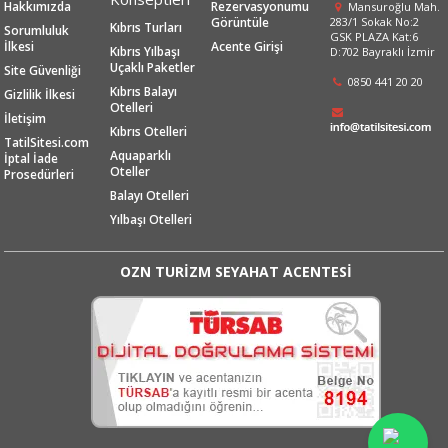
Hakkımızda
Rezervasyonumu
Mansuroğlu Mah.
Görüntüle
283/1 Sokak No:2
Kıbrıs Turları
Sorumluluk
GSK PLAZA Kat:6
İlkesi
Acente Girişi
Kıbrıs Yılbaşı
D:702 Bayraklı İzmir
Uçaklı Paketler
Site Güvenliği
0850 441 20 20
Kıbrıs Balayı
Gizlilik İlkesi
Otelleri
İletişim
Kıbrıs Otelleri
TatilSitesi.com
Aquaparklı
İptal İade
Oteller
Prosedürleri
Balayı Otelleri
Yılbaşı Otelleri
OZN TURİZM SEYAHAT ACENTESİ