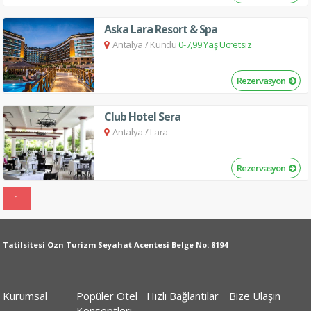
Aska Lara Resort & Spa
Antalya
/
Kundu
0-7,99 Yaş Ücretsiz
Rezervasyon
Club Hotel Sera
Antalya
/
Lara
Rezervasyon
1
Tatilsitesi Ozn Turizm Seyahat Acentesi Belge No: 8194
Kurumsal
Popüler Otel
Hızlı Bağlantılar
Bize Ulaşın
Konseptleri