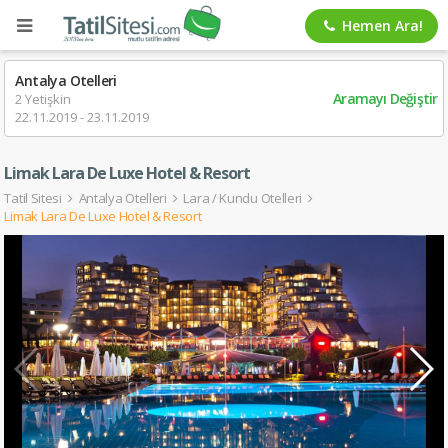
Hemen Ara!
Antalya Otelleri
Aramayı Değiştir
2 Yetişkin
22.11.2019 - 23.11.2019
Limak Lara De Luxe Hotel & Resort
Tatil Sitesi
Antalya Otelleri
Lara / Kundu Otelleri
Limak Lara De Luxe Hotel & Resort