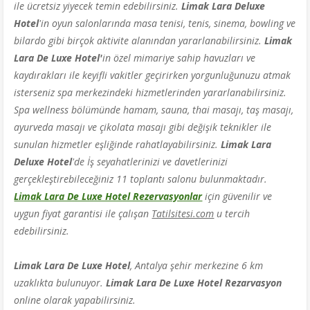
ile ücretsiz yiyecek temin edebilirsiniz.
Limak Lara Deluxe
Hotel
'in
oyun salonlarında masa tenisi, tenis, sinema, bowling ve
bilardo gibi birçok aktivite alanından yararlanabilirsiniz.
Limak
Lara De Luxe Hotel'
in özel mimariye sahip havuzları ve
kaydırakları ile keyifli vakitler geçirirken yorgunluğunuzu atmak
isterseniz spa merkezindeki hizmetlerinden yararlanabilirsiniz.
Spa wellness bölümünde hamam, sauna, thai masajı, taş masajı,
ayurveda masajı ve çikolata masajı gibi değişik teknikler ile
sunulan hizmetler eşliğinde rahatlayabilirsiniz.
Limak Lara
Deluxe Hotel
'de
İş seyahatlerinizi ve davetlerinizi
gerçekleştirebileceğiniz 11 toplantı salonu bulunmaktadır.
Limak Lara De Luxe Hotel Rezervasyonlar
için güvenilir ve
uygun fiyat garantisi ile çalışan
Tatilsitesi.com
u tercih
edebilirsiniz.
Limak Lara De Luxe Hotel
, Antalya şehir merkezine 6 km
uzaklıkta bulunuyor.
Limak Lara De Luxe Hotel Rezarvasyon
online olarak yapabilirsiniz.