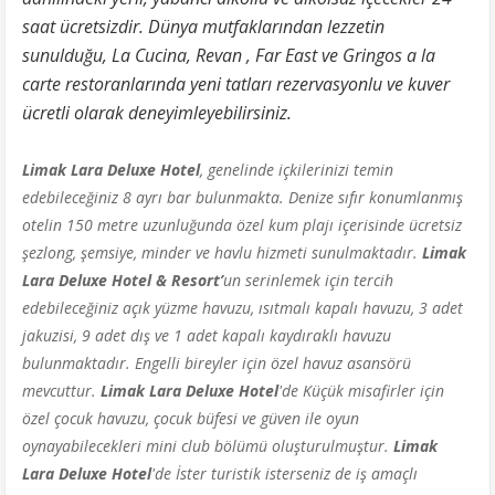
saat ücretsizdir. Dünya mutfaklarından lezzetin
sunulduğu, La Cucina, Revan , Far East ve Gringos a la
carte restoranlarında yeni tatları rezervasyonlu ve kuver
ücretli olarak deneyimleyebilirsiniz.
Limak Lara Deluxe Hotel
,
genelinde içkilerinizi temin
edebileceğiniz 8 ayrı bar bulunmakta. Denize sıfır konumlanmış
otelin 150 metre uzunluğunda özel kum plajı içerisinde ücretsiz
şezlong, şemsiye, minder ve havlu hizmeti sunulmaktadır.
Limak
Lara Deluxe Hotel & Resort’
un serinlemek için tercih
edebileceğiniz açık yüzme havuzu, ısıtmalı kapalı havuzu, 3 adet
jakuzisi, 9 adet dış ve 1 adet kapalı kaydıraklı havuzu
bulunmaktadır. Engelli bireyler için özel havuz asansörü
mevcuttur.
Limak Lara Deluxe Hotel
'de Küçük misafirler için
özel çocuk havuzu, çocuk büfesi ve güven ile oyun
oynayabilecekleri mini club bölümü oluşturulmuştur.
Limak
Lara Deluxe Hotel
'de
İster turistik isterseniz de iş amaçlı