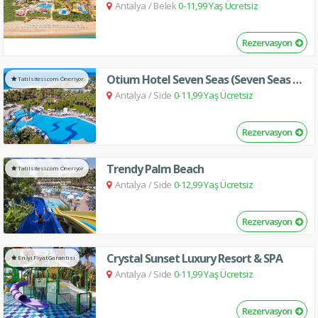
Antalya
/
Belek
0-11,99 Yaş Ücretsiz
Rezervasyon
Otium Hotel Seven Seas (Seven Seas Hotel Blue)
Tatilsitesi.com Öneriyor
Antalya
/
Side
0-11,99 Yaş Ücretsiz
Rezervasyon
Trendy Palm Beach
Tatilsitesi.com Öneriyor
Antalya
/
Side
0-12,99 Yaş Ücretsiz
Rezervasyon
Crystal Sunset Luxury Resort & SPA
En İyi Fiyat Garantisi
Antalya
/
Side
0-11,99 Yaş Ücretsiz
Rezervasyon