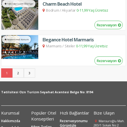
Charm Beach Hotel
Tatilsitesi.com Öneriyor
Bodrum
/
Akyarlar
0-11,99 Yaş Ücretsiz
Rezervasyon
Elegance Hotel Marmaris
Mükemmel Konum
Marmaris
/
Siteler
0-11,99 Yaş Ücretsiz
Rezervasyon
1
2
3
Tatilsitesi Ozn Turizm Seyahat Acentesi Belge No: 8194
Kurumsal
Popüler Otel
Hızlı Bağlantılar
Bize Ulaşın
Konseptleri
Hakkımızda
Rezervasyonumu
Mansuroğlu Mah.
Görüntüle
283/1 Sokak No:2
Kıbrıs Turları