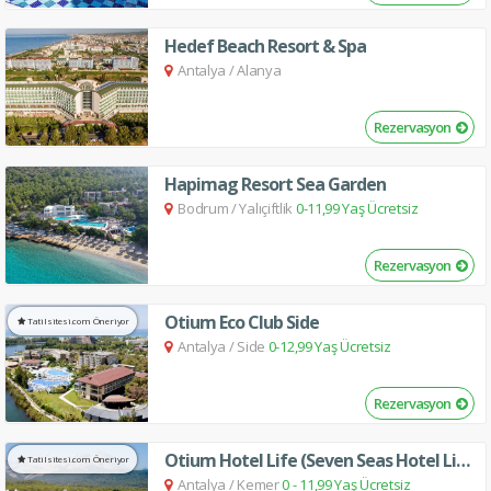
Hedef Beach Resort & Spa
Antalya
/
Alanya
Rezervasyon
Hapimag Resort Sea Garden
Bodrum
/
Yalıçiftlik
0-11,99 Yaş Ücretsiz
Rezervasyon
Otium Eco Club Side
Tatilsitesi.com Öneriyor
Antalya
/
Side
0-12,99 Yaş Ücretsiz
Rezervasyon
Otium Hotel Life (Seven Seas Hotel Life)
Tatilsitesi.com Öneriyor
Antalya
/
Kemer
0 - 11,99 Yaş Ücretsiz