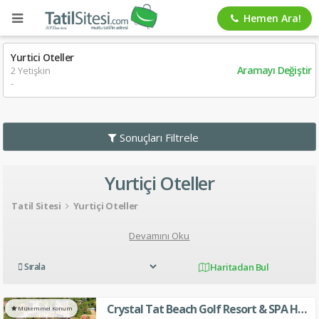
Hemen Ara!
Yurtici Oteller
Aramayı Değiştir
2 Yetişkin
-
Sonuçları Filtrele
Yurtiçi Oteller
Tatil Sitesi
Yurtiçi Oteller
Devamını Oku
Haritadan Bul
Crystal Tat Beach Golf Resort & SPA Hotel
Mükemmel Konum