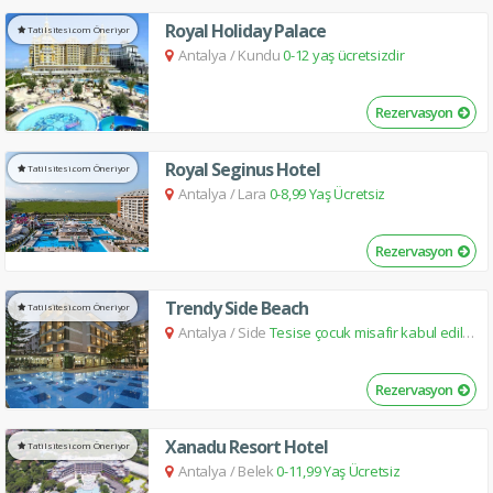
Royal Holiday Palace
Tatilsitesi.com Öneriyor
Antalya
/
Kundu
0-12 yaş ücretsizdir
Rezervasyon
Royal Seginus Hotel
Tatilsitesi.com Öneriyor
Antalya
/
Lara
0-8,99 Yaş Ücretsiz
Rezervasyon
Trendy Side Beach
Tatilsitesi.com Öneriyor
Antalya
/
Side
Tesise çocuk misafir kabul edilmemektedir.
Rezervasyon
Xanadu Resort Hotel
Tatilsitesi.com Öneriyor
Antalya
/
Belek
0-11,99 Yaş Ücretsiz