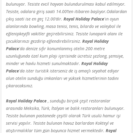
bulunuyor. Tesiste evcil hayvan bulundurulması kabul edilmiyor.
Tesiste, odalara giriş saati 14.00’ten itibaren başlıyor.Odalardan
çıkış saati ise en geç 12.00’dir.
Royal Holiday Palace
'ın
oyun
alanlarında bowling, masa tenisi, tenis, bilardo ve voleybol ile
eğlenipkeyifli vakitler geçirebilirsiniz. Tesiste lunapark alanı ile
çocuklarınızı gezdirip eğlendirebilirsiniz.
Royal Holiday
Palace
'da denize sıfır konumlanmış otelin 200 metre
uzunluğunda özel kum plajı içerisinde ücretsiz şezlong, şemsiye,
minder ve havlu hizmeti sunulmaktadır.
Royal Holiday
Palace
'da ister turistik isterseniz de iş amaçlı seyahat ediyor
olun otelin sunduğu imkanları ve yüksek hizmetlerinin tadını
çıkaracaksınız.
Royal Holiday Palace
, sunduğu birçok çeşit restoranlar
arasında Meksika, Türk, İtalyan ve balık restoranları bulunuyor.
Tesiste bulunan pastanede çeşitli olarak Türk usulü hamur işi
servisi yapılır. Tesiste bulunan havuz barlardan Kokteyl ve
atıştırmalıklar tüm gün boyunca hizmet vermektedir.
Royal