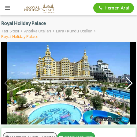
Hemen Ara!
Royal Holiday Palace
Tatil Sitesi
Antalya Otelleri
Lara / Kundu Otelleri
Royal Holiday Palace
Konaklama + Uçak + Transfer
Sadece Konaklama