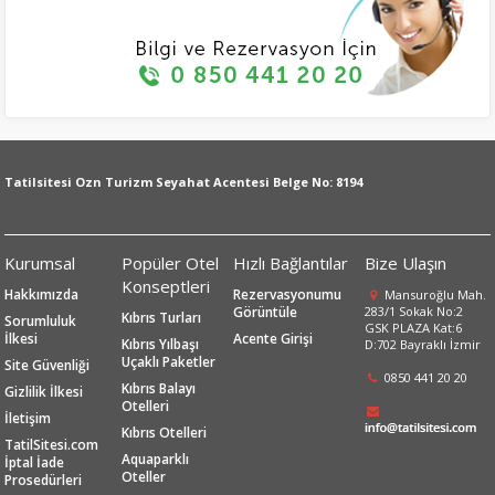
Tatilsitesi Ozn Turizm Seyahat Acentesi Belge No: 8194
Kurumsal
Popüler Otel
Hızlı Bağlantılar
Bize Ulaşın
Konseptleri
Hakkımızda
Rezervasyonumu
Mansuroğlu Mah.
Görüntüle
283/1 Sokak No:2
Kıbrıs Turları
Sorumluluk
GSK PLAZA Kat:6
İlkesi
Acente Girişi
Kıbrıs Yılbaşı
D:702 Bayraklı İzmir
Uçaklı Paketler
Site Güvenliği
0850 441 20 20
Kıbrıs Balayı
Gizlilik İlkesi
Otelleri
İletişim
Kıbrıs Otelleri
TatilSitesi.com
Aquaparklı
İptal İade
Oteller
Prosedürleri