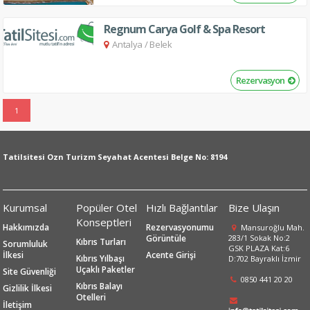
Regnum Carya Golf & Spa Resort
Antalya
/
Belek
Rezervasyon
1
Tatilsitesi Ozn Turizm Seyahat Acentesi Belge No: 8194
Kurumsal
Popüler Otel
Hızlı Bağlantılar
Bize Ulaşın
Konseptleri
Hakkımızda
Rezervasyonumu
Mansuroğlu Mah.
Görüntüle
283/1 Sokak No:2
Kıbrıs Turları
Sorumluluk
GSK PLAZA Kat:6
İlkesi
Acente Girişi
Kıbrıs Yılbaşı
D:702 Bayraklı İzmir
Uçaklı Paketler
Site Güvenliği
0850 441 20 20
Kıbrıs Balayı
Gizlilik İlkesi
Otelleri
İletişim