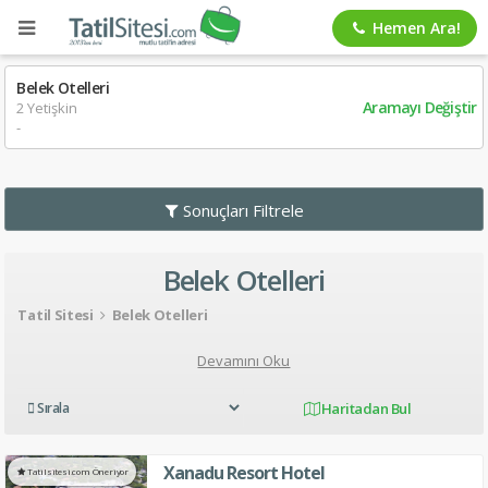
Hemen Ara!
Belek Otelleri
Aramayı Değiştir
2 Yetişkin
-
Sonuçları Filtrele
Belek Otelleri
Tatil Sitesi
Belek Otelleri
Devamını Oku
Haritadan Bul
Xanadu Resort Hotel
Tatilsitesi.com Öneriyor