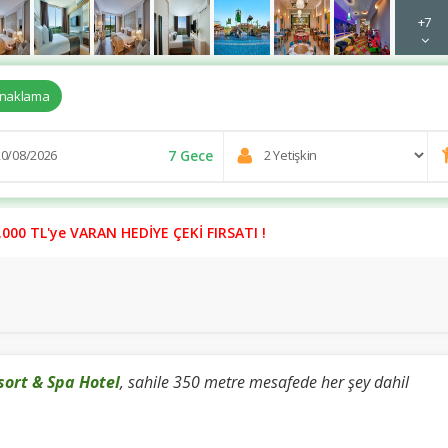
+7
naklama
7 Gece
00 TL'ye VARAN HEDİYE ÇEKİ FIRSATI !
sort & Spa Hotel
, sahile 350 metre mesafede her şey dahil