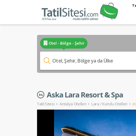
Ta
Otel - Bölge - Şehir
Aska Lara Resort & Spa
Tatil Sitesi
Antalya Otelleri
Lara / Kundu Otelleri
A