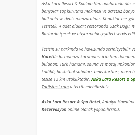
Aska Lara Resort & Spa'nın tüm odalarında düz ekra
banyolar saç kurutma makinesi ve ücretsiz banyo 
balkonlu ve deniz manzaralıdır. Konuklar her gün 
Tesisteki 4 adet alakart restoranda Uzak Doğu, İ
Barlarda içecek ve atıştırmalık çeşitleri servis ed
Tesisin su parkında ve havuzunda serinleyebilir ve 
Hotel
’de formunuzu korumanız için tam donanımlı
bulunan; Türk hamamı, sauna ve masaj imkanları ile
kulübü, basketbol sahaları, tenis kortları, masa 
tesise 12 km uzaklıktadır.
Aska Lara Resort & S
Tatilsitesi.com
u tercih edebilirsiniz.
Aska Lara Resort & Spa Hotel
, Antalya Havalim
Rezervasyon
online olarak yapabilirsiniz.