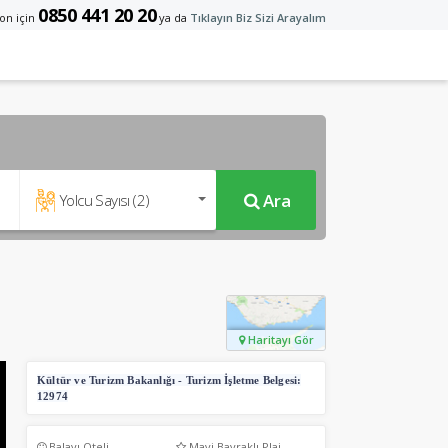
0850 441 20 20
on için
ya da
Tıklayın Biz Sizi Arayalım
Ara
Yolcu Sayısı (
2
)
Haritayı Gör
Kültür ve Turizm Bakanlığı - Turizm İşletme Belgesi:
12974
Balayı Oteli
Mavi Bayraklı Plaj