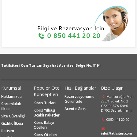
Tatilsitesi Ozn Turizm Seyahat Acentesi Belge No: 8194
Kurumsal
Popüler Otel
Hızlı Bağlantılar
Bize Ulaşın
Konseptleri
Hakkımızda
Rezervasyonumu
Mansuroğlu Mah.
Görüntüle
283/1 Sokak No:2
Kıbrıs Turları
Sorumluluk
GSK PLAZA Kat:6
İlkesi
Acente Girişi
Kıbrıs Yılbaşı
D:702 Bayraklı İzmir
Uçaklı Paketler
Site Güvenliği
0850 441 20 20
Kıbrıs Balayı
Gizlilik İlkesi
Otelleri
İletişim
Kıbrıs Otelleri