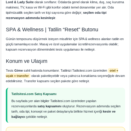
Lord & Lady Suite
olarak sınıflanır. Odalarda genel olarak klima, duş, saç kurutma
makinesi, TV, kasa ve Wi-Fi gibi konfor odaklı temel donanımlar yer alır. Oda
tipi/müsaitlik seçilen tarih ve kişi sayısına göre değişir;
seçilen oda tipi
rezervasyon adımında kesinleşir
.
SPA & Wellness | Tatilin “Reset” Butonu
Günün temposunu düşürmek isteyen misafirler için SPA & wellness alanları tatilin en
güçlü tamamlayıcısıdır. Masaj ve özel uygulamalar ücretli/rezervasyonlu olabilir;
kapsam rezervasyon dönemindeki tesis uygulaması ile netleşir.
Konum ve Ulaşım
Tesis
Girne
sahil hattında konumlanır. Tatilinizi Tatilsitesi.com üzerinden
otel +
uçak + transfer
olarak paketleyebilir veya yalnızca konaklama seçeneğiyle devam
edebilirsiniz. Transfer kapsamı seçilen pakete göre netleşir.
Tatilsitesi.com Satış Kapsamı
Bu sayfada yer alan bilgiler Tatilsitesi.com üzerinden yapılan
rezervasyonlarda
satış kapsamını
oluşturur. Rezervasyon adımında seçilen
tarih, oda tipi, konsept ve paket detaylarıyla birlikte hizmet içeriği
kesin ve
bağlayıcı
şekilde netleşir.