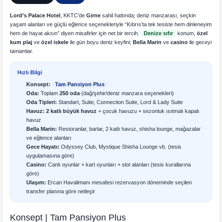
Lord’s Palace Hotel
, KKTC’de
Girne
sahil hattında; deniz manzarası, seçkin
yaşam alanları ve güçlü eğlence seçenekleriyle “Kıbrıs’ta tek tesiste hem dinleneyim
hem de hayat aksın” diyen misafirler için net bir tercih.
Denize sıfır
konum,
özel
kum plaj
ve
özel iskele
ile gün boyu deniz keyfini;
Bella Marin
ve
casino
ile geceyi
tamamlar.
Hızlı Bilgi
Konsept:
Tam Pansiyon Plus
Oda:
Toplam
250 oda
(dağ/şehir/deniz manzara seçenekleri)
Oda Tipleri:
Standart, Suite, Connection Suite, Lord & Lady Suite
Havuz:
2 katlı büyük havuz
+ çocuk havuzu + sezonluk ısıtmalı kapalı
havuz
Bella Marin:
Restoranlar, barlar, 2 katlı havuz, shisha lounge, mağazalar
ve eğlence alanları
Gece Hayatı:
Odyssey Club, Mystique Shisha Lounge vb. (tesis
uygulamasına göre)
Casino:
Canlı oyunlar + kart oyunları + slot alanları (tesis kurallarına
göre)
Ulaşım:
Ercan Havalimanı mesafesi rezervasyon döneminde seçilen
transfer planına göre netleşir
Konsept | Tam Pansiyon Plus