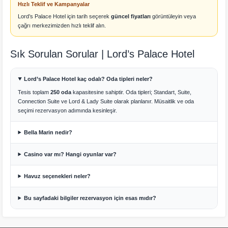
Hızlı Teklif ve Kampanyalar
Lord’s Palace Hotel için tarih seçerek
güncel fiyatları
görüntüleyin veya
çağrı merkezimizden hızlı teklif alın.
Sık Sorulan Sorular | Lord’s Palace Hotel
Lord’s Palace Hotel kaç odalı? Oda tipleri neler?
Tesis toplam
250 oda
kapasitesine sahiptir. Oda tipleri; Standart, Suite,
Connection Suite ve Lord & Lady Suite olarak planlanır. Müsaitlik ve oda
seçimi rezervasyon adımında kesinleşir.
Bella Marin nedir?
Casino var mı? Hangi oyunlar var?
Havuz seçenekleri neler?
Bu sayfadaki bilgiler rezervasyon için esas mıdır?