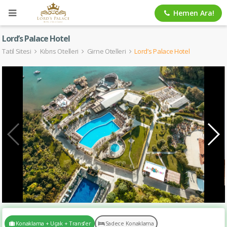
Hemen Ara!
Lord’s Palace Hotel
Tatil Sitesi
Kıbrıs Otelleri
Girne Otelleri
Lord’s Palace Hotel
Konaklama + Uçak + Transfer
Sadece Konaklama