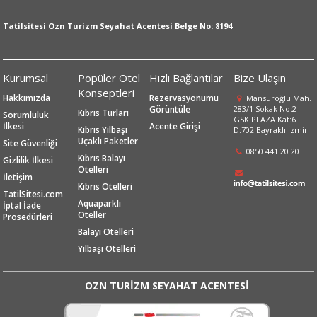
Tatilsitesi Ozn Turizm Seyahat Acentesi Belge No: 8194
Kurumsal
Popüler Otel
Hızlı Bağlantılar
Bize Ulaşın
Konseptleri
Hakkımızda
Rezervasyonumu
Mansuroğlu Mah.
Görüntüle
283/1 Sokak No:2
Kıbrıs Turları
Sorumluluk
GSK PLAZA Kat:6
İlkesi
Acente Girişi
Kıbrıs Yılbaşı
D:702 Bayraklı İzmir
Uçaklı Paketler
Site Güvenliği
0850 441 20 20
Kıbrıs Balayı
Gizlilik İlkesi
Otelleri
İletişim
Kıbrıs Otelleri
TatilSitesi.com
Aquaparklı
İptal İade
Oteller
Prosedürleri
Balayı Otelleri
Yılbaşı Otelleri
OZN TURİZM SEYAHAT ACENTESİ