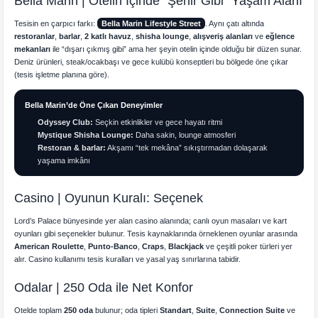
Bella Marin | Otelin İçinde “Şehir Gibi” Yaşam Alanı
Tesisin en çarpıcı farkı:
Bella Marin Lifestyle Street
. Aynı çatı altında
restoranlar
,
barlar
,
2 katlı havuz
,
shisha lounge
,
alışveriş alanları
ve
eğlence
mekanları
ile “dışarı çıkmış gibi” ama her şeyin otelin içinde olduğu bir düzen sunar.
Deniz ürünleri, steak/ocakbaşı ve gece kulübü konseptleri bu bölgede öne çıkar
(tesis işletme planına göre).
Bella Marin’de Öne Çıkan Deneyimler
Odyssey Club:
Seçkin etkinlikler ve gece hayatı ritmi
Mystique Shisha Lounge:
Daha sakin, lounge atmosferi
Restoran & barlar:
Akşamı “tek mekâna” sıkıştırmadan dolaşarak
yaşama imkânı
Casino | Oyunun Kuralı: Seçenek
Lord’s Palace bünyesinde yer alan casino alanında; canlı oyun masaları ve kart
oyunları gibi seçenekler bulunur. Tesis kaynaklarında örneklenen oyunlar arasında
American Roulette
,
Punto-Banco
,
Craps
,
Blackjack
ve çeşitli poker türleri yer
alır. Casino kullanımı tesis kuralları ve yasal yaş sınırlarına tabidir.
Odalar | 250 Oda ile Net Konfor
Otelde toplam
250 oda
bulunur; oda tipleri
Standart
,
Suite
,
Connection Suite
ve