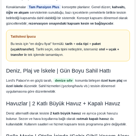
Konaklamalar
Tam Pansiyon Plus
konseptte planlanır. Genel düzen;
kahvaltı,
öğle ve akşam
servislerinin sunulduğu, bazı içeceklerin yemeklerle birlikte tesisin
belirlediği kapsamda dahil olabildiği bir sistemdir. Konsept kapsamı dönemsel olarak
güncellenebilir;
rezervasyon onayındaki kapsam kesin ve bağlayıcıdır
.
Tatilsitesi İpucu
Bu tesis için “en doğru fiyat” formülü:
tarih
+
oda tipi
+
paket
(uçak/transfer)
. Tarihi seçin, oda tipini netleştirin, isterseniz
otel + uçak +
transfer
ile tek işlemde tamamlayın.
Deniz, Plaj ve İskele | Gün Boyu Sahil Hattı
Lord’s Palace’ın en güçlü tarafı,
denize sıfır
konumla birleşen
özel kum plaj
ve
özel iskele
düzenidir. Sahil hizmetleri (şezlong/havlu vb.) tesisin dönemsel
uygulamasına göre düzenlenebilir.
Havuzlar | 2 Katlı Büyük Havuz + Kapalı Havuz
Deniz alternatifi olarak tesiste
2 katlı büyük havuz
ve ayrıca çocuk havuzu
bulunur. Sezon ve hava koşullarına bağlı olarak
ısıtmalı kapalı havuz
da
kullanılabilir. Kullanım saatleri ve hizmet kapsamı tesis programına göre değişebilir.