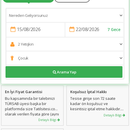
7 Gece
https://tatilsitesi.com/merit-lefkosa-hotel--spa
Arama Yap
En İyi Fiyat Garantisi
Koşulsuz İptal Hakkı
Bu kapsamında bir talebinizi
Tesise girişe son 72 saate
TÜRSAB üyesi başka bir
kadar ön koşulsuz ve
platformda size Tatilsitesi.com
kesintisiz iptal etme hakkıdır.
olarak verilen fiyata göre (aynı
İptal Garanti Bedeli konaklama
Detaylı Bilgi
şartlar geçerli olmak koşuluyla)
tutarının %1’i kadar olup, bu
Detaylı Bilgi
daha uygun bir fiyata
bedel iade edilmez. İptal
bulmanız durumunda lütfen
Garanti bedeli sadece