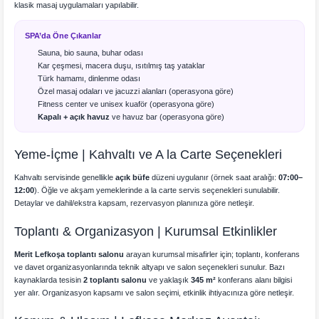
klasik masaj uygulamaları yapılabilir.
SPA’da Öne Çıkanlar
Sauna, bio sauna, buhar odası
Kar çeşmesi, macera duşu, ısıtılmış taş yataklar
Türk hamamı, dinlenme odası
Özel masaj odaları ve jacuzzi alanları (operasyona göre)
Fitness center ve unisex kuaför (operasyona göre)
Kapalı + açık havuz
ve havuz bar (operasyona göre)
Yeme-İçme | Kahvaltı ve A la Carte Seçenekleri
Kahvaltı servisinde genellikle
açık büfe
düzeni uygulanır (örnek saat aralığı:
07:00–
12:00
). Öğle ve akşam yemeklerinde a la carte servis seçenekleri sunulabilir.
Detaylar ve dahil/ekstra kapsam, rezervasyon planınıza göre netleşir.
Toplantı & Organizasyon | Kurumsal Etkinlikler
Merit Lefkoşa toplantı salonu
arayan kurumsal misafirler için; toplantı, konferans
ve davet organizasyonlarında teknik altyapı ve salon seçenekleri sunulur. Bazı
kaynaklarda tesisin
2 toplantı salonu
ve yaklaşık
345 m²
konferans alanı bilgisi
yer alır. Organizasyon kapsamı ve salon seçimi, etkinlik ihtiyacınıza göre netleşir.