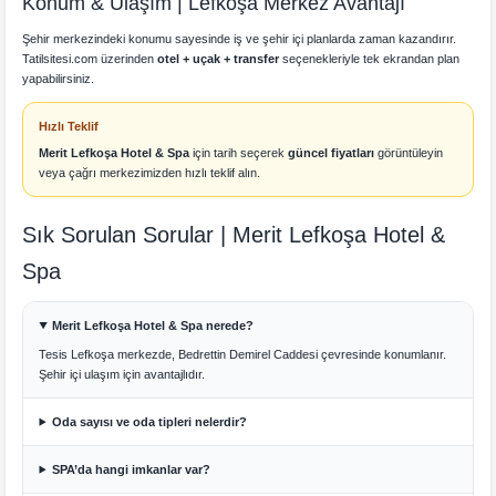
Konum & Ulaşım | Lefkoşa Merkez Avantajı
Şehir merkezindeki konumu sayesinde iş ve şehir içi planlarda zaman kazandırır.
Tatilsitesi.com üzerinden
otel + uçak + transfer
seçenekleriyle tek ekrandan plan
yapabilirsiniz.
Hızlı Teklif
Merit Lefkoşa Hotel & Spa
için tarih seçerek
güncel fiyatları
görüntüleyin
veya çağrı merkezimizden hızlı teklif alın.
Sık Sorulan Sorular | Merit Lefkoşa Hotel &
Spa
Merit Lefkoşa Hotel & Spa nerede?
Tesis Lefkoşa merkezde, Bedrettin Demirel Caddesi çevresinde konumlanır.
Şehir içi ulaşım için avantajlıdır.
Oda sayısı ve oda tipleri nelerdir?
SPA’da hangi imkanlar var?