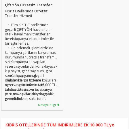
bize ulaşın.
Çift Yön Ücretsiz Transfer
konaklama için geçerli olup,
Uçak, Transfer ve diğer
Kıbrıs Otellerinde Ücretsiz
hizmetleri kapsamaz
Transfer Hizmeti
• Tüm K.K.T.C otellerinde
geçerli ÇİFT YÖN havalimanı -
otel - havalimanı transferler
ücretsiz.
• Kampanya ek indirimler ile
birleştirilemez.
• Ön ödemeli işlemlerde de
kampanya şartlarını karşılaması
durumunda "ücretsiz transfer"
sağlanabilir.
• Kampanya ile yapılan
rezervasyonlarda; konaklayacak
kişi sayısı, gece sayısı vb. gibi
sonradan yapılacak
• Kampanyanın geçerli
değişikliklerde ödeme koşulları
olabilmesi için toplam
aynı olup, ücretlerin tamamı
rezervasyon tutarının 15.000 TL
tahsil edilir.
ve üzeri olması ve ödemenin
• Tatilsitesi.com kampanya
yalnızca HAVALE ile yapılması
süre ve koşullarında değişiklik
gereklidir.
yapma hakkını saklı tutar.
Detaylı Bilgi
KIBRIS OTELLERİNDE TÜM İNDİRİMLERE EK 10.000 TL'ye