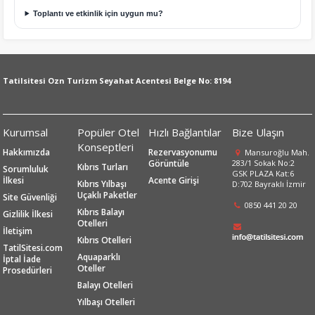
Toplantı ve etkinlik için uygun mu?
Tatilsitesi Ozn Turizm Seyahat Acentesi Belge No: 8194
Kurumsal
Popüler Otel
Hızlı Bağlantılar
Bize Ulaşın
Konseptleri
Hakkımızda
Rezervasyonumu
Mansuroğlu Mah.
Görüntüle
283/1 Sokak No:2
Kıbrıs Turları
Sorumluluk
GSK PLAZA Kat:6
İlkesi
Acente Girişi
Kıbrıs Yılbaşı
D:702 Bayraklı İzmir
Uçaklı Paketler
Site Güvenliği
0850 441 20 20
Kıbrıs Balayı
Gizlilik İlkesi
Otelleri
İletişim
Kıbrıs Otelleri
TatilSitesi.com
Aquaparklı
İptal İade
Oteller
Prosedürleri
Balayı Otelleri
Yılbaşı Otelleri