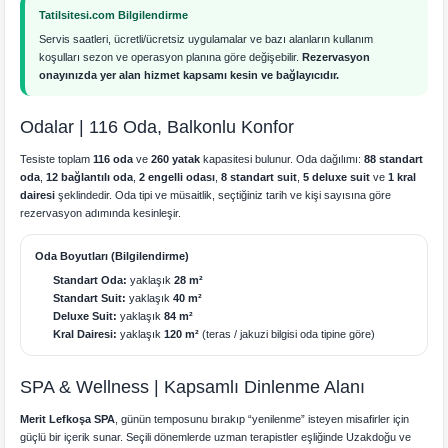
Tatilsitesi.com Bilgilendirme
Servis saatleri, ücretli/ücretsiz uygulamalar ve bazı alanların kullanım
koşulları sezon ve operasyon planına göre değişebilir.
Rezervasyon
onayınızda yer alan hizmet kapsamı kesin ve bağlayıcıdır.
Odalar | 116 Oda, Balkonlu Konfor
Tesiste toplam
116 oda
ve
260 yatak
kapasitesi bulunur. Oda dağılımı:
88 standart
oda
,
12 bağlantılı oda
,
2 engelli odası
,
8 standart suit
,
5 deluxe suit
ve
1 kral
dairesi
şeklindedir. Oda tipi ve müsaitlik, seçtiğiniz tarih ve kişi sayısına göre
rezervasyon adımında kesinleşir.
Oda Boyutları (Bilgilendirme)
Standart Oda:
yaklaşık
28 m²
Standart Suit:
yaklaşık
40 m²
Deluxe Suit:
yaklaşık
84 m²
Kral Dairesi:
yaklaşık
120 m²
(teras / jakuzi bilgisi oda tipine göre)
SPA & Wellness | Kapsamlı Dinlenme Alanı
Merit Lefkoşa SPA
, günün temposunu bırakıp “yenilenme” isteyen misafirler için
güçlü bir içerik sunar. Seçili dönemlerde uzman terapistler eşliğinde Uzakdoğu ve