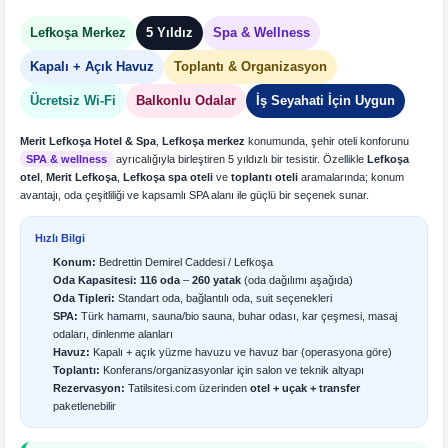
Lefkoşa Merkez
5 Yıldız
Spa & Wellness
Kapalı + Açık Havuz
Toplantı & Organizasyon
Ücretsiz Wi-Fi
Balkonlu Odalar
İş Seyahati İçin Uygun
Merit Lefkoşa Hotel & Spa
,
Lefkoşa merkez
konumunda, şehir oteli konforunu
SPA & wellness
ayrıcalığıyla birleştiren 5 yıldızlı bir tesistir. Özellikle
Lefkoşa
otel
,
Merit Lefkoşa
,
Lefkoşa spa oteli
ve
toplantı oteli
aramalarında; konum
avantajı, oda çeşitliliği ve kapsamlı SPA alanı ile güçlü bir seçenek sunar.
Hızlı Bilgi
Konum:
Bedrettin Demirel Caddesi / Lefkoşa
Oda Kapasitesi:
116 oda
–
260 yatak
(oda dağılımı aşağıda)
Oda Tipleri:
Standart oda, bağlantılı oda, suit seçenekleri
SPA:
Türk hamamı, sauna/bio sauna, buhar odası, kar çeşmesi, masaj
odaları, dinlenme alanları
Havuz:
Kapalı + açık yüzme havuzu ve havuz bar (operasyona göre)
Toplantı:
Konferans/organizasyonlar için salon ve teknik altyapı
Rezervasyon:
Tatilsitesi.com üzerinden
otel + uçak + transfer
paketlenebilir