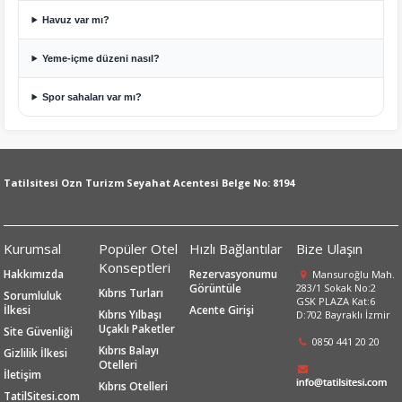
Havuz var mı?
Yeme-içme düzeni nasıl?
Spor sahaları var mı?
Tatilsitesi Ozn Turizm Seyahat Acentesi Belge No: 8194
Kurumsal
Popüler Otel
Hızlı Bağlantılar
Bize Ulaşın
Konseptleri
Hakkımızda
Rezervasyonumu
Mansuroğlu Mah.
Görüntüle
283/1 Sokak No:2
Kıbrıs Turları
Sorumluluk
GSK PLAZA Kat:6
İlkesi
Acente Girişi
Kıbrıs Yılbaşı
D:702 Bayraklı İzmir
Uçaklı Paketler
Site Güvenliği
0850 441 20 20
Kıbrıs Balayı
Gizlilik İlkesi
Otelleri
İletişim
Kıbrıs Otelleri
TatilSitesi.com