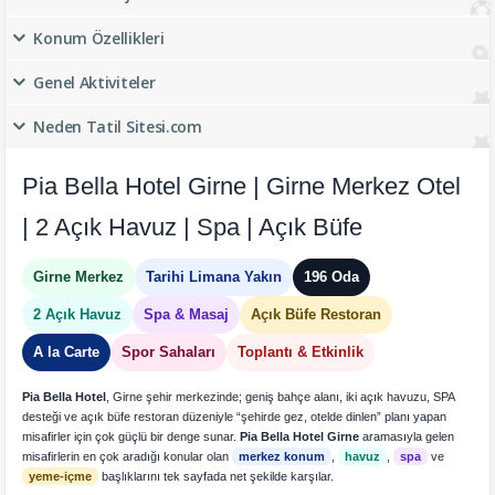
Konum Özellikleri
Genel Aktiviteler
Neden Tatil Sitesi.com
Pia Bella Hotel Girne | Girne Merkez Otel
| 2 Açık Havuz | Spa | Açık Büfe
Girne Merkez
Tarihi Limana Yakın
196 Oda
2 Açık Havuz
Spa & Masaj
Açık Büfe Restoran
A la Carte
Spor Sahaları
Toplantı & Etkinlik
Pia Bella Hotel
, Girne şehir merkezinde; geniş bahçe alanı, iki açık havuzu, SPA
desteği ve açık büfe restoran düzeniyle “şehirde gez, otelde dinlen” planı yapan
misafirler için çok güçlü bir denge sunar.
Pia Bella Hotel Girne
aramasıyla gelen
misafirlerin en çok aradığı konular olan
merkez konum
,
havuz
,
spa
ve
yeme-içme
başlıklarını tek sayfada net şekilde karşılar.