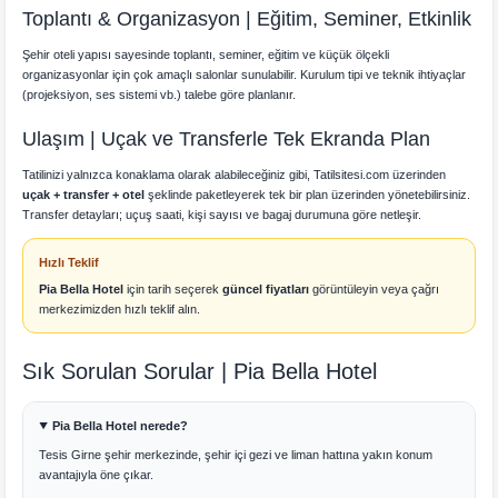
Toplantı & Organizasyon | Eğitim, Seminer, Etkinlik
Şehir oteli yapısı sayesinde toplantı, seminer, eğitim ve küçük ölçekli
organizasyonlar için çok amaçlı salonlar sunulabilir. Kurulum tipi ve teknik ihtiyaçlar
(projeksiyon, ses sistemi vb.) talebe göre planlanır.
Ulaşım | Uçak ve Transferle Tek Ekranda Plan
Tatilinizi yalnızca konaklama olarak alabileceğiniz gibi, Tatilsitesi.com üzerinden
uçak + transfer + otel
şeklinde paketleyerek tek bir plan üzerinden yönetebilirsiniz.
Transfer detayları; uçuş saati, kişi sayısı ve bagaj durumuna göre netleşir.
Hızlı Teklif
Pia Bella Hotel
için tarih seçerek
güncel fiyatları
görüntüleyin veya çağrı
merkezimizden hızlı teklif alın.
Sık Sorulan Sorular | Pia Bella Hotel
Pia Bella Hotel nerede?
Tesis Girne şehir merkezinde, şehir içi gezi ve liman hattına yakın konum
avantajıyla öne çıkar.