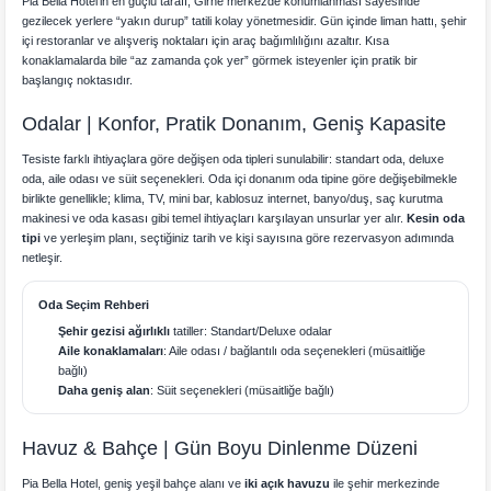
Pia Bella Hotel’in en güçlü tarafı; Girne merkezde konumlanması sayesinde
gezilecek yerlere “yakın durup” tatili kolay yönetmesidir. Gün içinde liman hattı, şehir
içi restoranlar ve alışveriş noktaları için araç bağımlılığını azaltır. Kısa
konaklamalarda bile “az zamanda çok yer” görmek isteyenler için pratik bir
başlangıç noktasıdır.
Odalar | Konfor, Pratik Donanım, Geniş Kapasite
Tesiste farklı ihtiyaçlara göre değişen oda tipleri sunulabilir: standart oda, deluxe
oda, aile odası ve süit seçenekleri. Oda içi donanım oda tipine göre değişebilmekle
birlikte genellikle; klima, TV, mini bar, kablosuz internet, banyo/duş, saç kurutma
makinesi ve oda kasası gibi temel ihtiyaçları karşılayan unsurlar yer alır.
Kesin oda
tipi
ve yerleşim planı, seçtiğiniz tarih ve kişi sayısına göre rezervasyon adımında
netleşir.
Oda Seçim Rehberi
Şehir gezisi ağırlıklı
tatiller: Standart/Deluxe odalar
Aile konaklamaları
: Aile odası / bağlantılı oda seçenekleri (müsaitliğe
bağlı)
Daha geniş alan
: Süit seçenekleri (müsaitliğe bağlı)
Havuz & Bahçe | Gün Boyu Dinlenme Düzeni
Pia Bella Hotel, geniş yeşil bahçe alanı ve
iki açık havuzu
ile şehir merkezinde