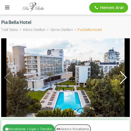
Hemen Ara!
Pia Bella Hotel
Tatil Sitesi
Kıbrıs Otelleri
Girne Otelleri
Pia Bella Hotel
Konaklama + Uçak + Transfer
Sadece Konaklama