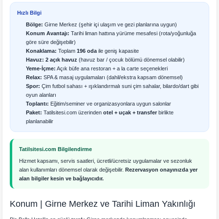
Hızlı Bilgi
Bölge:
Girne Merkez (şehir içi ulaşım ve gezi planlarına uygun)
Konum Avantajı:
Tarihi liman hattına yürüme mesafesi (rota/yoğunluğa
göre süre değişebilir)
Konaklama:
Toplam
196 oda
ile geniş kapasite
Havuz:
2 açık havuz
(havuz bar / çocuk bölümü dönemsel olabilir)
Yeme-İçme:
Açık büfe ana restoran + a la carte seçenekleri
Relax:
SPA & masaj uygulamaları (dahil/ekstra kapsam dönemsel)
Spor:
Çim futbol sahası + ışıklandırmalı suni çim sahalar, bilardo/dart gibi
oyun alanları
Toplantı:
Eğitim/seminer ve organizasyonlara uygun salonlar
Paket:
Tatilsitesi.com üzerinden
otel + uçak + transfer
birlikte
planlanabilir
Tatilsitesi.com Bilgilendirme
Hizmet kapsamı, servis saatleri, ücretli/ücretsiz uygulamalar ve sezonluk
alan kullanımları dönemsel olarak değişebilir.
Rezervasyon onayınızda yer
alan bilgiler kesin ve bağlayıcıdır.
Konum | Girne Merkez ve Tarihi Liman Yakınlığı