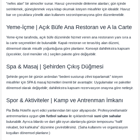
“nefes alan” bir atmosfer sunar. Havuz çevresinde dinlenme alanları; gün içinde
serinlemek, güneşlenmek veya kitap okumak isteyen misafirler için idealdir. Havuz
bar ve çocuklara yönelik alan kullanımı sezon/operasyona göre düzenlenebilir.
Yeme-İçme | Açık Büfe Ana Restoran ve A la Carte
Yeme-içme tarafında, açık büfe düzeninde hizmet veren ana restoranın yanı sıra a
la carte seçenekleri de bulunabilir. Kapalı restoran ve teras/dış alan düzeni,
dönemsel olarak misafir yoğunluğuna göre planlanır. Konsept dahil/ekstra kapsam
(içecekler, özel menüler vb.) seçilen pakete göre değişebilir.
Spa & Masaj | Şehirden Çıkış Düğmesi
Şehirde geçen bir günün ardından “bedeni susturup zihni toparlamak” isteyen
misafirler için SPA & masaj hizmetleri önemli bir avantajdır. Uygulamalar ve paketler
dönemsel olarak değişebilir; dahil/ekstra kapsam rezervasyon onayına göre netleşir.
Spor & Aktiviteler | Kamp ve Antrenman İmkanı
Pia Bella Hotel’in ayırt edici yanlarından biri spor altyapısıdır. Profesyonel/amatör
antrenmanlara uygun
çim futbol sahası
ile ışıklandırmalı
suni çim sahalar
bulunabilir. Ayrıca bilardo ve dart gibi oyun alanlarıyla günün temposunu “hafif
rekabet, bol kahkaha” düzenine çevirebilirsiniz. (Saha kullanımı ve organizasyon
koşulları dönemsel planlanır.)