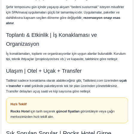
Şehir temposunu gün içinde yaşayıp akşam “bedeni susturmak” isteyen misafirler
için SPA/masaj uygulamaları güçlü bir tamamlayıcıdır. Uygulamalar, paketler ve
dahil/ekstra kapsam seçilen döneme göre değişebilir;
rezervasyon onayı esas
alınır
.
Toplantı & Etkinlik | İş Konaklaması ve
Organizasyon
İş konaklamaları, toplantı ve organizasyonlar için uygun alanlar bulunabilir. Kurulum
tipi, teknik ihtiyaçlar (projeksiyon/ses vb.) ve kapasite, talebinize göre netleşir.
Ulaşım | Otel + Uçak + Transfer
Tatilinizi sadece konaklama olarak alabileceğiniz gibi, Tatilsitesi.com üzerinden
uçak
+ transfer + otel
şeklinde paketleyerek tek bir plan üzerinden yönetebilirsiniz.
Transfer detayları uçuş saati ve kişi sayısına göre netleşir.
Hızlı Teklif
Rocks Hotel
için tarih seçerek
güncel fiyatları
görüntüleyin veya çağrı
merkezimizden hızlı teklif alın.
Sık Sorulan Sorular | Rocks Hotel Girne