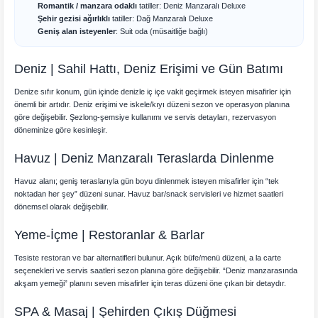
Romantik / manzara odaklı
tatiller: Deniz Manzaralı Deluxe
Şehir gezisi ağırlıklı
tatiller: Dağ Manzaralı Deluxe
Geniş alan isteyenler
: Suit oda (müsaitliğe bağlı)
Deniz | Sahil Hattı, Deniz Erişimi ve Gün Batımı
Denize sıfır konum, gün içinde denizle iç içe vakit geçirmek isteyen misafirler için
önemli bir artıdır. Deniz erişimi ve iskele/kıyı düzeni sezon ve operasyon planına
göre değişebilir. Şezlong-şemsiye kullanımı ve servis detayları, rezervasyon
döneminize göre kesinleşir.
Havuz | Deniz Manzaralı Teraslarda Dinlenme
Havuz alanı; geniş teraslarıyla gün boyu dinlenmek isteyen misafirler için “tek
noktadan her şey” düzeni sunar. Havuz bar/snack servisleri ve hizmet saatleri
dönemsel olarak değişebilir.
Yeme-İçme | Restoranlar & Barlar
Tesiste restoran ve bar alternatifleri bulunur. Açık büfe/menü düzeni, a la carte
seçenekleri ve servis saatleri sezon planına göre değişebilir. “Deniz manzarasında
akşam yemeği” planını seven misafirler için teras düzeni öne çıkan bir detaydır.
SPA & Masaj | Şehirden Çıkış Düğmesi