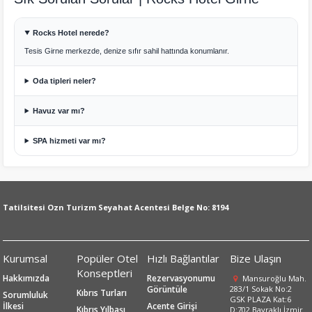
Rocks Hotel nerede?
Tesis Girne merkezde, denize sıfır sahil hattında konumlanır.
Oda tipleri neler?
Havuz var mı?
SPA hizmeti var mı?
Tatilsitesi Ozn Turizm Seyahat Acentesi Belge No: 8194
Kurumsal
Popüler Otel
Hızlı Bağlantılar
Bize Ulaşın
Konseptleri
Hakkımızda
Rezervasyonumu
Mansuroğlu Mah.
Görüntüle
283/1 Sokak No:2
Kıbrıs Turları
Sorumluluk
GSK PLAZA Kat:6
İlkesi
Acente Girişi
Kıbrıs Yılbaşı
D:702 Bayraklı İzmir