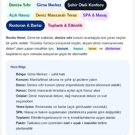
Denize Sıfır
Girne Merkez
Şehir Oteli Konforu
Açık Havuz
Deniz Manzaralı Teras
SPA & Masaj
Restoran & Barlar
Toplantı & Etkinlik
Rocks Hotel
, Girne’nin kalbinde,
denize sıfır
konum avantajıyla öne çıkan seçkin
bir şehir otelidir. “Gündüz Girne’yi yürüyerek keşfet, akşam deniz manzarasında
dinlen” planı yapan misafirler için,
konum
,
havuz
,
teras
ve
dinlenme
başlıklarını aynı noktada buluşturan güçlü bir alternatiftir.
Hızlı Bilgi
Bölge:
Girne Merkez – sahil hattı
Konum:
Marina/liman aksına ve şehir içi gezilere yakın
Deniz:
Denize sıfır konum (deniz erişimi/iskele düzeni dönemsel olabilir)
Havuz:
Deniz manzaralı teraslara açılan açık havuz alanı
Odalar:
Deniz manzaralı deluxe, dağ manzaralı deluxe ve suit
seçenekleri
Yeme-İçme:
Restoranlar ve barlar (açık gün/saatler sezonluk)
SPA:
Masaj ve bakım uygulamaları (dahil/ekstra pakete göre değişebilir)
Toplantı:
Etkinlik/organizasyon ve iş konaklamalarına uygun alanlar
Paket:
Tatilsitesi.com üzerinden
otel + uçak + transfer
birlikte
planlanabilir