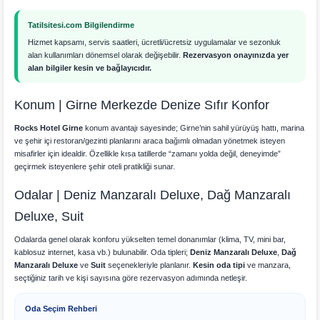
Tatilsitesi.com Bilgilendirme
Hizmet kapsamı, servis saatleri, ücretli/ücretsiz uygulamalar ve sezonluk
alan kullanımları dönemsel olarak değişebilir.
Rezervasyon onayınızda yer
alan bilgiler kesin ve bağlayıcıdır.
Konum | Girne Merkezde Denize Sıfır Konfor
Rocks Hotel Girne
konum avantajı sayesinde; Girne’nin sahil yürüyüş hattı, marina
ve şehir içi restoran/gezinti planlarını araca bağımlı olmadan yönetmek isteyen
misafirler için idealdir. Özellikle kısa tatillerde “zamanı yolda değil, deneyimde”
geçirmek isteyenlere şehir oteli pratikliği sunar.
Odalar | Deniz Manzaralı Deluxe, Dağ Manzaralı
Deluxe, Suit
Odalarda genel olarak konforu yükselten temel donanımlar (klima, TV, mini bar,
kablosuz internet, kasa vb.) bulunabilir. Oda tipleri;
Deniz Manzaralı Deluxe
,
Dağ
Manzaralı Deluxe
ve
Suit
seçenekleriyle planlanır.
Kesin oda tipi
ve manzara,
seçtiğiniz tarih ve kişi sayısına göre rezervasyon adımında netleşir.
Oda Seçim Rehberi