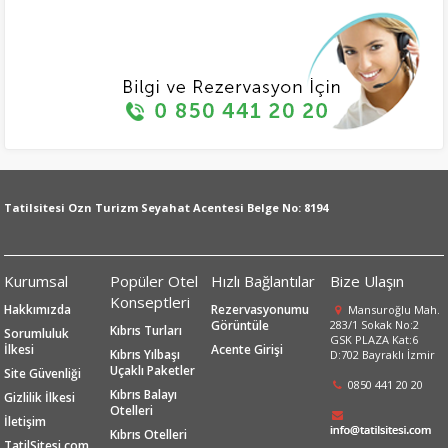
Tatilsitesi Ozn Turizm Seyahat Acentesi Belge No: 8194
Kurumsal
Popüler Otel
Hızlı Bağlantılar
Bize Ulaşın
Konseptleri
Hakkımızda
Rezervasyonumu
Mansuroğlu Mah.
Görüntüle
283/1 Sokak No:2
Kıbrıs Turları
Sorumluluk
GSK PLAZA Kat:6
İlkesi
Acente Girişi
Kıbrıs Yılbaşı
D:702 Bayraklı İzmir
Uçaklı Paketler
Site Güvenliği
0850 441 20 20
Kıbrıs Balayı
Gizlilik İlkesi
Otelleri
İletişim
Kıbrıs Otelleri
TatilSitesi.com